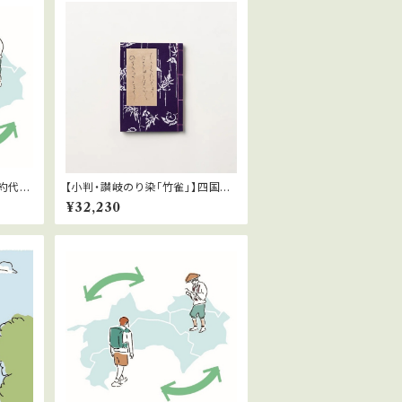
予約代
【小判・讃岐のり染「竹雀」】四国八
ト
十八ヶ所霊場巡礼専用仕様納経帳
¥32,230