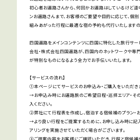
初心者お遍路さんから、何回かお遍路はしているけど道
ンお遍路さんまで、お客様のご要望や目的に応じて、個別
組みあがった行程に最適な宿の予約も代行いたしますの
四国遍路をメインコンテンツに四国に特化した旅行サー
会社・株式会社四国遍路が、四国内のネットワークや専
が特別なものになるよう全力でお手伝いいたします。
【サービスの流れ】
①本ページにてサービスのお申込み・ご購入をいただき
→お申込み時にお遍路旅のご希望日程・巡拝エリア・その
入ください。
②弊社にて行程表を作成し、宿泊する宿候補のプラン・お
→より良い行程をご提案するために、お申し込み時に記
アリングを実施させていただく場合がございます。
③ご提案内容をお客様にご確認いただき、行程と宿候補