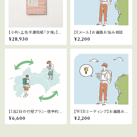
【小判・土佐手漉和紙「夕焼」】四
【Eメール】お遍路お悩み相談
国八十八ヶ所霊場巡礼専用仕様
¥28,930
¥2,200
納経帳
【1泊2日の行程プラン・宿予約代
【WEBミーティング】お遍路お
行】お遍路行程計画サポート
悩み相談
¥6,600
¥2,200