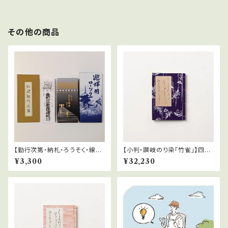
その他の商品
【勤行次第・納札・ろうそく・線
【小判・讃岐のり染「竹雀」】四国
香】お遍路参拝用品セット
八十八ヶ所霊場巡礼専用仕様納
¥3,300
¥32,230
経帳